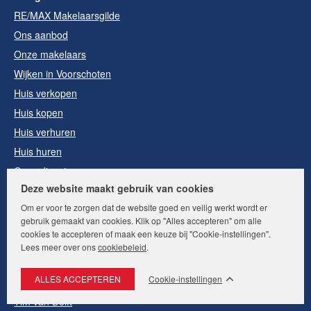
RE/MAX Makelaarsgilde
Ons aanbod
Onze makelaars
Wijken in Voorschoten
Huis verkopen
Huis kopen
Huis verhuren
Huis huren
Onze diensten
Deze website maakt gebruik van cookies
Contact
Om er voor te zorgen dat de website goed en veilig werkt wordt er
gebruik gemaakt van cookies. Klik op "Alles accepteren" om alle
Makelaars
cookies te accepteren of maak een keuze bij "Cookie-instellingen".
Jolanda Broere
Lees meer over ons
cookiebeleid
.
André Bunnig
Cookie-instellingen
Jimmy van Delft
Tim van Delft