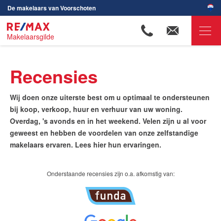
De makelaars van Voorschoten
Makelaarsgilde
RE/MAX Makelaarsgilde
Recensies
Ons aanbod
Onze makelaars
Wij doen onze uiterste best om u optimaal te ondersteunen
bij koop, verkoop, huur en verhuur van uw woning.
Wijken in Voorschoten
Overdag, 's avonds en in het weekend. Velen zijn u al voor
geweest en hebben de voordelen van onze zelfstandige
Huis verkopen
makelaars ervaren. Lees hier hun ervaringen.
Huis kopen
Huis verhuren
Onderstaande recensies zijn o.a. afkomstig van:
Huis huren
Onze diensten