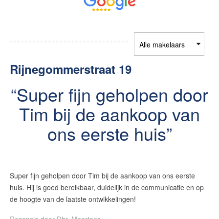
Contact
Maak een afspraak
RE/MAX Makelaarsgilde
Rijnegommerstraat 19
makelaarsgilde@remax.nl
Super fijn geholpen door
+31 71 516 23 70
Tim bij de aankoop van
ons eerste huis
English?
Super fijn geholpen door Tim bij de aankoop van ons eerste
huis. Hij is goed bereikbaar, duidelijk in de communicatie en op
de hoogte van de laatste ontwikkelingen!