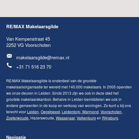
RE/MAX Makelaarsgilde
Van Kempenstraat 45
2252 VG
Voorschoten
makelaarsgilde@remax.nl
+31 71 516 23 70
RE/MAX Makelaarsgilde is onderdeel van de grootste
makelaarsorganisatie ter wereld met 140.000 makelaars. In 2005 openden
we onze deuren in Leiden. Sinds 2013 zijn we ook in deze stad het
grootste makelaarskantoor. Behalve in Leiden bemiddelen we ook in
andere gemeenten in de koop en verkoop van woningen. Zo kunt u bij ons
terecht voor
Leiden
,
Oegstgeest
,
Leiderdorp
,
Warmond
,
Voorschoten
,
Zoeterwoude
, Hazerswoude,
Wassenaar
,
Valkenburg
en
Rijnsburg
.
Navigatie