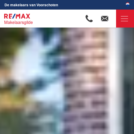
De makelaars van Voorschoten
Makelaarsgilde
RE/MAX Makelaarsgilde
Ons aanbod
Onze makelaars
Jolanda Broere
André Bunnig
Jimmy van Delft
Tim van Delft
Louise de Jonge
Ylana Deijn
Gijs de Kok
Yves Lampo