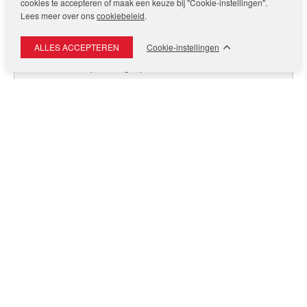
cookies te accepteren of maak een keuze bij "Cookie-instellingen".
Ik wil graag een afspraak maken voor een:
Lees meer over ons
cookiebeleid
.
Gratis Waardebepaling
Cookie-instellingen
Aankoopadviesgesprek
Verkoopadviesgesprek
Zoekopdracht
Opmerking / vraag
Anti-robotverificatie
Klik om te starten
Friendly
Captcha ⇗