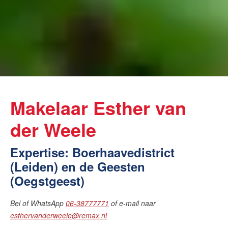
Makelaar Esther van
der Weele
Expertise: Boerhaavedistrict
(Leiden) en de Geesten
(Oegstgeest)
Bel of WhatsApp
06-38777771
of e-mail naar
esthervanderweele@remax.nl