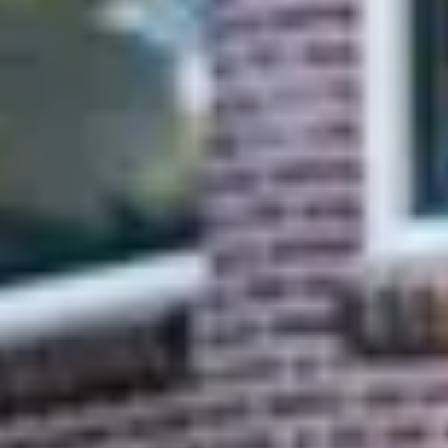
Nik Romsom
Leo van der Spek
Cesar van Vliet
Vincent de Vos
Esther van der Weele
Maud Zuur
Wijken in Voorschoten
Huis verkopen
Huis kopen
Huis verhuren
Huis huren
Onze diensten
Contact