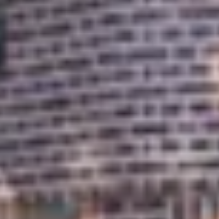
Maak een afspraak
RE/MAX Makelaarsgilde
makelaarsgilde@remax.nl
+31 71 516 23 70
English?