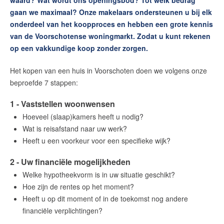
waard? Wat wordt ons openingsbod? Tot welk bedrag
Huis verhuren
gaan we maximaal? Onze makelaars ondersteunen u bij elk
Huis huren
onderdeel van het koopproces en hebben een grote kennis
van de Voorschotense woningmarkt. Zodat u kunt rekenen
Onze diensten
op een vakkundige koop zonder zorgen.
Contact
Het kopen van een huis in Voorschoten doen we volgens onze
beproefde 7 stappen:
Maak een afspraak
1 - Vaststellen woonwensen
Hoeveel (slaap)kamers heeft u nodig?
RE/MAX Makelaarsgilde
Wat is reisafstand naar uw werk?
Heeft u een voorkeur voor een specifieke wijk?
makelaarsgilde@remax.nl
+31 71 516 23 70
2 - Uw financiële mogelijkheden
Welke hypotheekvorm is in uw situatie geschikt?
Hoe zijn de rentes op het moment?
Heeft u op dit moment of in de toekomst nog andere
English?
financiële verplichtingen?