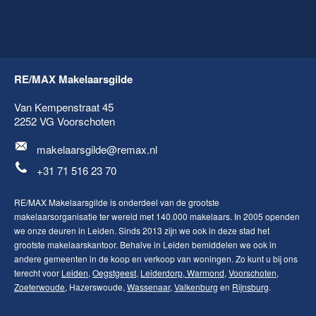
RE/MAX Makelaarsgilde
Van Kempenstraat 45
2252 VG
Voorschoten
makelaarsgilde@remax.nl
+31 71 516 23 70
RE/MAX Makelaarsgilde is onderdeel van de grootste
makelaarsorganisatie ter wereld met 140.000 makelaars. In 2005 openden
we onze deuren in Leiden. Sinds 2013 zijn we ook in deze stad het
grootste makelaarskantoor. Behalve in Leiden bemiddelen we ook in
andere gemeenten in de koop en verkoop van woningen. Zo kunt u bij ons
terecht voor
Leiden
,
Oegstgeest
,
Leiderdorp
,
Warmond
,
Voorschoten
,
Zoeterwoude
, Hazerswoude,
Wassenaar
,
Valkenburg
en
Rijnsburg
.