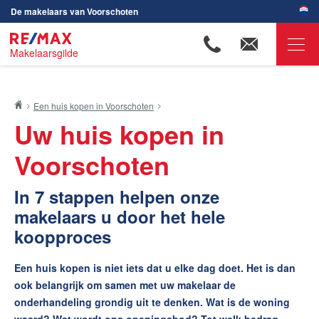
De makelaars van Voorschoten
Makelaarsgilde
RE/MAX Makelaarsgilde
Een huis kopen in Voorschoten
Ons aanbod
Uw huis kopen in
Onze makelaars
Voorschoten
Wijken in Voorschoten
In 7 stappen helpen onze
Huis verkopen
makelaars u door het hele
Huis kopen
koopproces
Uw huis kopen in 7 stappen
Bieden op een huis
Een huis kopen is niet iets dat u elke dag doet. Het is dan
Hypotheekadvies
ook belangrijk om samen met uw makelaar de
De waarde van uw woning
onderhandeling grondig uit te denken. Wat is de woning