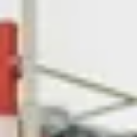
Maak een afspraak
RE/MAX Makelaarsgilde
makelaarsgilde@remax.nl
+31 71 516 23 70
English?