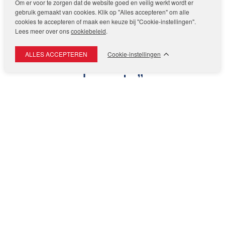
Om er voor te zorgen dat de website goed en veilig werkt wordt er
Bunnig
gebruik gemaakt van cookies. Klik op "Alles accepteren" om alle
cookies te accepteren of maak een keuze bij "Cookie-instellingen".
Kent de wijk goed en
Lees meer over ons
cookiebeleid
.
hield ons goed op de
Cookie-instellingen
hoogte
André
Bunnig
Verkoop
Fortunaweg 15 door Makelaar
André Bunnig
André Bunnig
Lees de reviews van aankoop- en verkoopervaringen