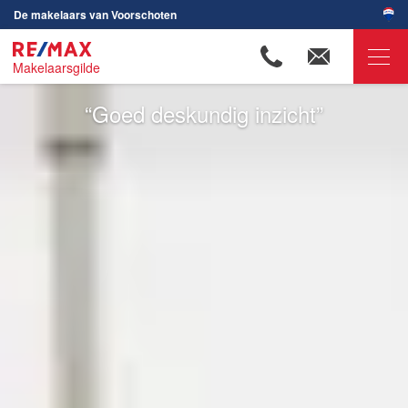
De makelaars van Voorschoten
Makelaarsgilde
Goed deskundig inzicht
RE/MAX Makelaarsgilde
Ons aanbod
Onze makelaars
Jolanda Broere
André Bunnig
Jimmy van Delft
Tim van Delft
Louise de Jonge
Ylana Deijn
Gijs de Kok
Yves Lampo