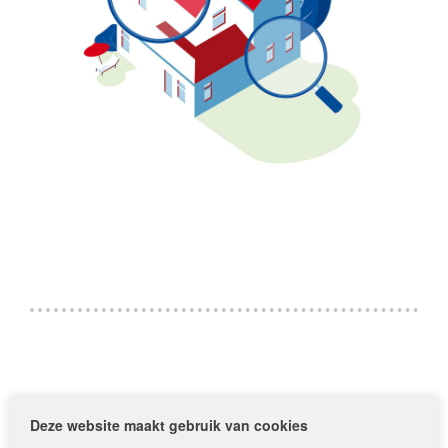
Deze website maakt gebruik van cookies
Anderen over Makelaar André