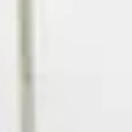
Nik Romsom
Leo van der Spek
Cesar van Vliet
Vincent de Vos
Esther van der Weele
Maud Zuur
Wijken in Voorschoten
Huis verkopen
Huis kopen
Huis verhuren
Huis huren
Onze diensten
Contact