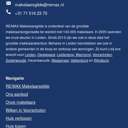
makelaarsgilde@remax.nl
+31 71 516 23 70
RE/MAX Makelaarsgilde is onderdeel van de grootste
makelaarsorganisatie ter wereld met 140.000 makelaars. In 2005 openden
we onze deuren in Leiden. Sinds 2013 zijn we ook in deze stad het
grootste makelaarskantoor. Behalve in Leiden bemiddelen we ook in
andere gemeenten in de koop en verkoop van woningen. Zo kunt u bij ons
terecht voor
Leiden
,
Oegstgeest
,
Leiderdorp
,
Warmond
,
Voorschoten
,
Zoeterwoude
, Hazerswoude,
Wassenaar
,
Valkenburg
en
Rijnsburg
.
Navigatie
RE/MAX Makelaarsgilde
Ons aanbod
Onze makelaars
Wijken in Voorschoten
Huis verkopen
Huis kopen