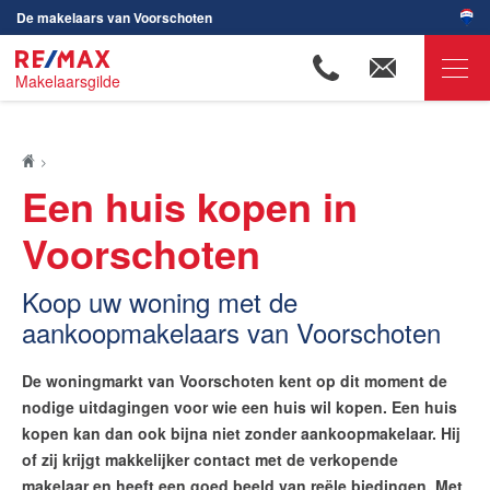
De makelaars van Voorschoten
Makelaarsgilde
RE/MAX Makelaarsgilde
Ons aanbod
Een huis kopen in
Onze makelaars
Voorschoten
Wijken in Voorschoten
Koop uw woning met de
Huis verkopen
aankoopmakelaars van Voorschoten
Huis kopen
Uw huis kopen in 7 stappen
De woningmarkt van Voorschoten kent op dit moment de
Bieden op een huis
nodige uitdagingen voor wie een huis wil kopen. Een huis
Hypotheekadvies
kopen kan dan ook bijna niet zonder aankoopmakelaar. Hij
of zij krijgt makkelijker contact met de verkopende
De waarde van uw woning
makelaar en heeft een goed beeld van reële biedingen. Met