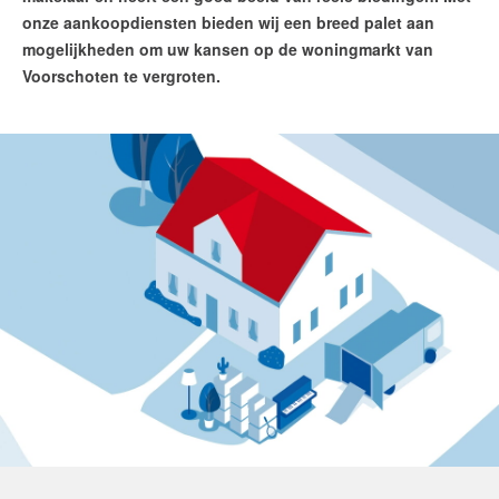
Huis verhuren
onze aankoopdiensten bieden wij een breed palet aan
mogelijkheden om uw kansen op de woningmarkt van
Huis huren
Voorschoten te vergroten.
Onze diensten
Contact
Maak een afspraak
RE/MAX Makelaarsgilde
makelaarsgilde@remax.nl
+31 71 516 23 70
English?