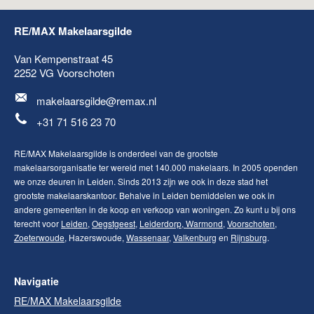
RE/MAX Makelaarsgilde
Van Kempenstraat 45
2252 VG
Voorschoten
makelaarsgilde@remax.nl
+31 71 516 23 70
RE/MAX Makelaarsgilde is onderdeel van de grootste
makelaarsorganisatie ter wereld met 140.000 makelaars. In 2005 openden
we onze deuren in Leiden. Sinds 2013 zijn we ook in deze stad het
grootste makelaarskantoor. Behalve in Leiden bemiddelen we ook in
andere gemeenten in de koop en verkoop van woningen. Zo kunt u bij ons
terecht voor
Leiden
,
Oegstgeest
,
Leiderdorp
,
Warmond
,
Voorschoten
,
Zoeterwoude
, Hazerswoude,
Wassenaar
,
Valkenburg
en
Rijnsburg
.
Navigatie
RE/MAX Makelaarsgilde