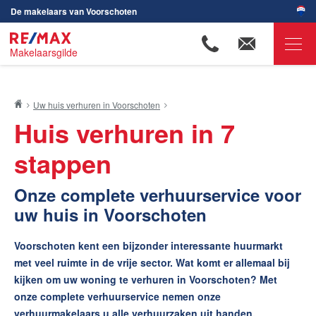
De makelaars van Voorschoten
Makelaarsgilde
RE/MAX Makelaarsgilde
Uw huis verhuren in Voorschoten
Ons aanbod
Huis verhuren in 7
Onze makelaars
stappen
Wijken in Voorschoten
Onze complete verhuurservice voor
Huis verkopen
uw huis in Voorschoten
Huis kopen
Huis verhuren
Voorschoten kent een bijzonder interessante huurmarkt
De huurwaarde van uw huis
met veel ruimte in de vrije sector. Wat komt er allemaal bij
kijken om uw woning te verhuren in Voorschoten? Met
Huis verhuren in Voorschoten
onze complete verhuurservice nemen onze
Kosten verhuur
verhuurmakelaars u alle verhuurzaken uit handen.