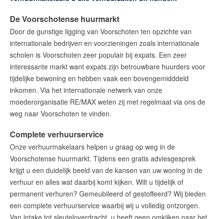
Succesvol verhuren in 7 stappen
De Voorschotense huurmarkt
Beheer beleggingspanden
Door de gunstige ligging van Voorschoten ten opzichte van
Huis huren
internationale bedrijven en voorzieningen zoals internationale
Onze diensten
scholen is Voorschoten zeer populair bij expats. Een zeer
interessante markt want expats zijn betrouwbare huurders voor
Contact
tijdelijke bewoning en hebben vaak een bovengemidddeld
inkomen. Via het internationale netwerk van onze
moederorganisatie RE/MAX weten zij met regelmaat via ons de
Maak een afspraak
weg naar Voorschoten te vinden.
Complete verhuurservice
RE/MAX Makelaarsgilde
Onze verhuurmakelaars helpen u graag op weg in de
makelaarsgilde@remax.nl
Voorschotense huurmarkt. Tijdens een gratis adviesgesprek
+31 71 516 23 70
krijgt u een duidelijk beeld van de kansen van uw woning in de
verhuur en alles wat daarbij komt kijken. Wilt u tijdelijk of
permanent verhuren? Gemeubileerd of gestoffeerd? Wij bieden
een complete verhuurservice waarbij wij u volledig ontzorgen.
English?
Van intake tot sleuteloverdracht, u heeft geen omkijken naar het