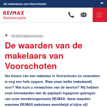
De makelaars van Voorschoten
Makelaarsgilde
RE/MAX Makelaarsgilde
RE/MAX Makelaarsgilde
Onze voordelen
De waarden van de
De grootste makelaarsorganisatie
De actuele woningmarktcijfers van Voorschoten
makelaars van
Reviews van blije klanten
Voorschoten
Word jij onze nieuwe makelaar?
Ons landelijke netwerk
Het kiezen van een makelaar in Voorschoten en omstreken
Onze waarden
is nog een hele opgave. Waar staat welke makelaardij
Onze verkochte woningen
voor? Wat kunt u verwachten van de service? Wij hebben
onze kernwaarden met de paplepel ingegoten gekregen
Ons aanbod
van onze moederorganisatie RE/MAX. Vaste waarden
Onze makelaars
waarmee RE/MAX makelaars wereldwijd al bijna vijf