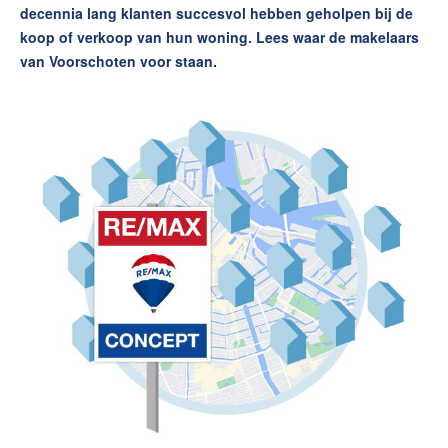
decennia lang klanten succesvol hebben geholpen bij de
Wijken in Voorschoten
koop of verkoop van hun woning. Lees waar de makelaars
Huis verkopen
van Voorschoten voor staan.
Huis kopen
Huis verhuren
Huis huren
Onze diensten
Contact
Maak een afspraak
RE/MAX Makelaarsgilde
makelaarsgilde@remax.nl
+31 71 516 23 70