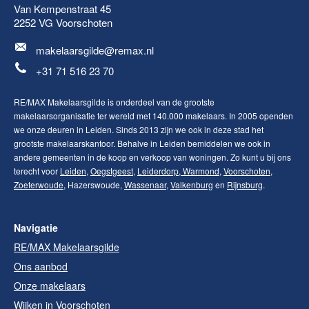
Van Kempenstraat 45
2252 VG
Voorschoten
makelaarsgilde@remax.nl
+31 71 516 23 70
RE/MAX Makelaarsgilde is onderdeel van de grootste
makelaarsorganisatie ter wereld met 140.000 makelaars. In 2005 openden
we onze deuren in Leiden. Sinds 2013 zijn we ook in deze stad het
grootste makelaarskantoor. Behalve in Leiden bemiddelen we ook in
andere gemeenten in de koop en verkoop van woningen. Zo kunt u bij ons
terecht voor
Leiden
,
Oegstgeest
,
Leiderdorp
,
Warmond
,
Voorschoten
,
Zoeterwoude
, Hazerswoude,
Wassenaar
,
Valkenburg
en
Rijnsburg
.
Navigatie
RE/MAX Makelaarsgilde
Ons aanbod
Onze makelaars
Wijken in Voorschoten