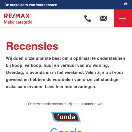
De makelaars van Voorschoten
Makelaarsgilde
RE/MAX Makelaarsgilde
Recensies
Ons aanbod
Onze makelaars
Wij doen onze uiterste best om u optimaal te ondersteunen
bij koop, verkoop, huur en verhuur van uw woning.
Wijken in Voorschoten
Overdag, 's avonds en in het weekend. Velen zijn u al voor
geweest en hebben de voordelen van onze zelfstandige
Huis verkopen
makelaars ervaren. Lees hier hun ervaringen.
Huis kopen
Huis verhuren
Onderstaande recensies zijn o.a. afkomstig van:
Huis huren
Onze diensten