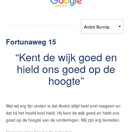
Contact
Maak een afspraak
RE/MAX Makelaarsgilde
Fortunaweg 15
makelaarsgilde@remax.nl
Kent de wijk goed en
+31 71 516 23 70
hield ons goed op de
hoogte
English?
Wat wij erg fijn vinden is dat André altijd heel snel reageert en
dat hij het hoofd koel hield. Hij kent de wijk goed en hield ons
goed op de hoogte van de vorderingen. Wij zijn erg tevreden.