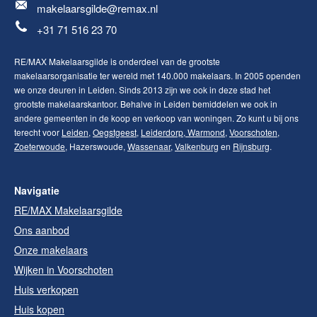
makelaarsgilde@remax.nl
+31 71 516 23 70
RE/MAX Makelaarsgilde is onderdeel van de grootste
makelaarsorganisatie ter wereld met 140.000 makelaars. In 2005 openden
we onze deuren in Leiden. Sinds 2013 zijn we ook in deze stad het
grootste makelaarskantoor. Behalve in Leiden bemiddelen we ook in
andere gemeenten in de koop en verkoop van woningen. Zo kunt u bij ons
terecht voor
Leiden
,
Oegstgeest
,
Leiderdorp
,
Warmond
,
Voorschoten
,
Zoeterwoude
, Hazerswoude,
Wassenaar
,
Valkenburg
en
Rijnsburg
.
Navigatie
RE/MAX Makelaarsgilde
Ons aanbod
Onze makelaars
Wijken in Voorschoten
Huis verkopen
Huis kopen