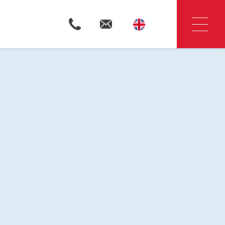
Onze makelaars
Huis kopen
ling
Onze diensten