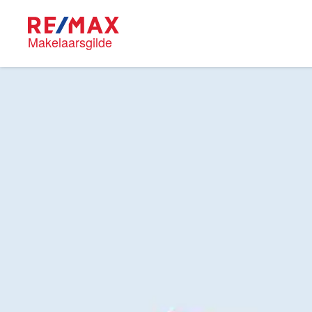
Makelaarsgilde
RE/MAX M
Wijken i
Huis ver