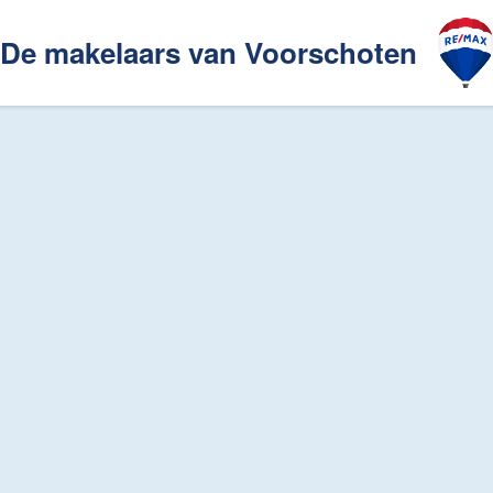
De makelaars van Voorschoten
Ons aanbod
akelaarsgilde
n Voorschoten
Huis verkopen
Ons verkoopplan
De waarde van uw woning
Gratis Virtuele Waardebepa
huren
Huis huren