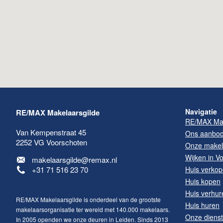
Navigatie
RE/MAX Makelaarsgilde
RE/MAX Mak
Van Kempenstraat 45
Ons aanbo
2252 VG
Voorschoten
Onze makel
Wijken in V
makelaarsgilde@remax.nl
+31 71 516 23 70
Huis verko
Huis kopen
Huis verhur
RE/MAX Makelaarsgilde is onderdeel van de grootste
Huis huren
makelaarsorganisatie ter wereld met 140.000 makelaars.
Onze diens
In 2005 openden we onze deuren in Leiden. Sinds 2013