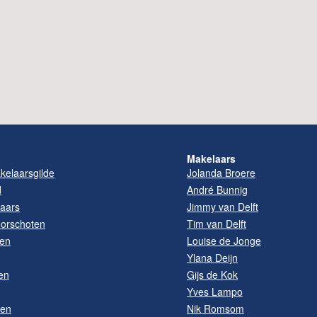
Makelaars
elaarsgilde
Jolanda Broere
d
André Bunnig
aars
Jimmy van Delft
oorschoten
Tim van Delft
pen
Louise de Jonge
Ylana Deijn
en
Gijs de Kok
Yves Lampo
ten
Nik Romsom