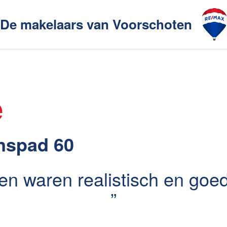
De makelaars van Voorschoten
Ons aanbod
akelaarsgilde
e
n Voorschoten
Huis verkopen
nspad 60
en waren realistisch en go
huren
Huis huren