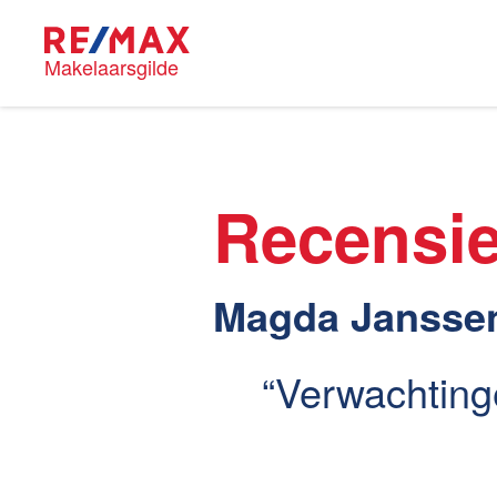
Makelaarsgilde
RE/MAX M
Recensi
Wijken i
Magda Jansse
Verwachting
Huis ver