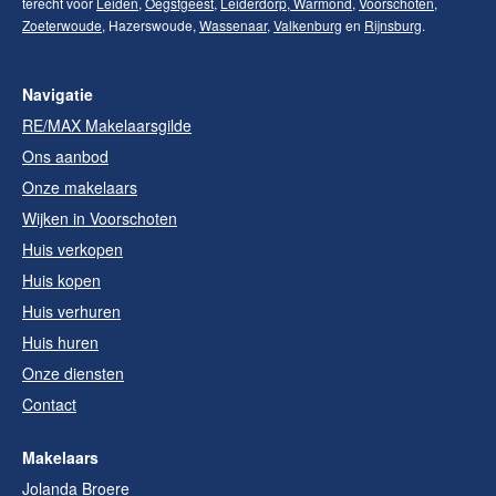
terecht voor
Leiden
,
Oegstgeest
,
Leiderdorp
,
Warmond
,
Voorschoten
,
Zoeterwoude
, Hazerswoude,
Wassenaar
,
Valkenburg
en
Rijnsburg
.
Navigatie
RE/MAX Makelaarsgilde
Ons aanbod
Onze makelaars
Wijken in Voorschoten
Huis verkopen
Huis kopen
Huis verhuren
Huis huren
Onze diensten
Contact
Makelaars
Jolanda Broere