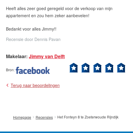
Contact
Heeft alles zeer goed geregeld voor de verkoop van mijn
appartement en zou hem zeker aanbevelen!
Maak een afspraak
Bedankt voor alles Jimmy!!
Recensie door
Dennis Pavan
RE/MAX Makelaarsgilde
makelaarsgilde@remax.nl
Makelaar
:
Jimmy van Delft
+31 71 516 23 70
Bron
:
Terug naar beoordelingen
English?
Het Fonteyn 8 te Zoeterwoude Rijndijk
Homepage
Recensies