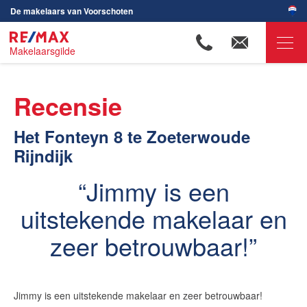
De makelaars van Voorschoten
Makelaarsgilde
RE/MAX Makelaarsgilde
Recensie
Ons aanbod
Het Fonteyn 8 te Zoeterwoude
Onze makelaars
Rijndijk
Wijken in Voorschoten
Jimmy is een
Huis verkopen
uitstekende makelaar en
Huis kopen
Huis verhuren
zeer betrouwbaar!
Huis huren
Onze diensten
Jimmy is een uitstekende makelaar en zeer betrouwbaar!