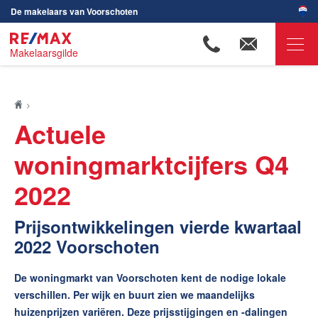
De makelaars van Voorschoten
Makelaarsgilde
RE/MAX Makelaarsgilde
Ons aanbod
Actuele
Onze makelaars
woningmarktcijfers Q4
Wijken in Voorschoten
2022
Huis verkopen
Huis kopen
Prijsontwikkelingen vierde kwartaal
2022 Voorschoten
Huis verhuren
Huis huren
De woningmarkt van Voorschoten kent de nodige lokale
Onze diensten
verschillen. Per wijk en buurt zien we maandelijks
huizenprijzen variëren. Deze prijsstijgingen en -dalingen