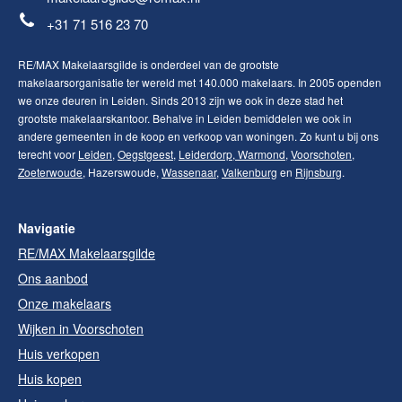
+31 71 516 23 70
RE/MAX Makelaarsgilde is onderdeel van de grootste
makelaarsorganisatie ter wereld met 140.000 makelaars. In 2005 openden
we onze deuren in Leiden. Sinds 2013 zijn we ook in deze stad het
grootste makelaarskantoor. Behalve in Leiden bemiddelen we ook in
andere gemeenten in de koop en verkoop van woningen. Zo kunt u bij ons
terecht voor
Leiden
,
Oegstgeest
,
Leiderdorp
,
Warmond
,
Voorschoten
,
Zoeterwoude
, Hazerswoude,
Wassenaar
,
Valkenburg
en
Rijnsburg
.
Navigatie
RE/MAX Makelaarsgilde
Ons aanbod
Onze makelaars
Wijken in Voorschoten
Huis verkopen
Huis kopen