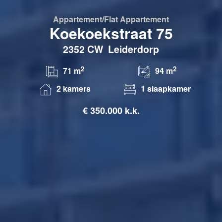
Appartement/flat
Appartement
Koekoekstraat 75
2352 CW
Leiderdorp
2
2
71 m
94 m
2 kamers
1 slaapkamer
€
350.000 k.k.