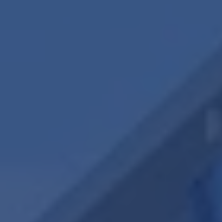
Contact
Maak een afspraak
RE/MAX Makelaarsgilde
makelaarsgilde@remax.nl
+31 71 516 23 70
English?