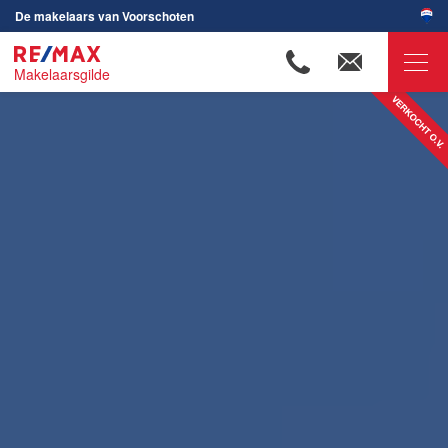
De makelaars van Voorschoten
Makelaarsgilde
RE/MAX Makelaarsgilde
Ons aanbod
Onze makelaars
Wijken in Voorschoten
Huis verkopen
Huis kopen
Huis verhuren
Huis huren
Onze diensten