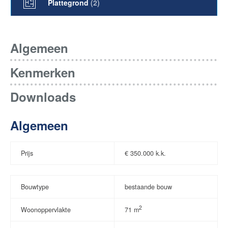
Plattegrond
(2)
Algemeen
Kenmerken
Downloads
Algemeen
Prijs
€
350.000 k.k.
Bouwtype
bestaande bouw
2
Woonoppervlakte
71 m