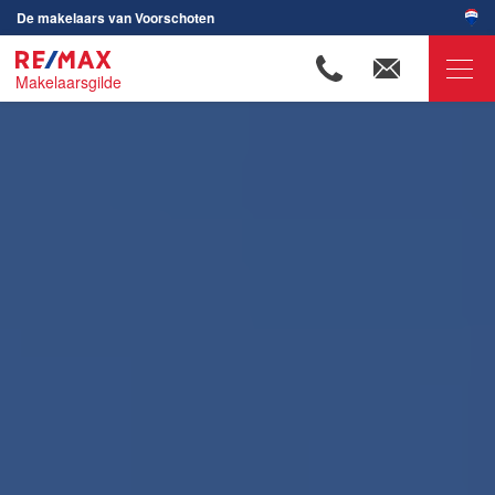
De makelaars van Voorschoten
Makelaarsgilde
RE/MAX Makelaarsgilde
Ons aanbod
Onze makelaars
Wijken in Voorschoten
Huis verkopen
Huis kopen
Huis verhuren
Huis huren
Onze diensten