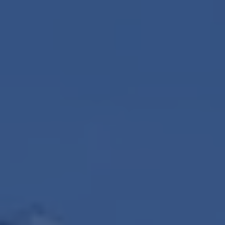
Contact
Maak een afspraak
RE/MAX Makelaarsgilde
makelaarsgilde@remax.nl
+31 71 516 23 70
English?