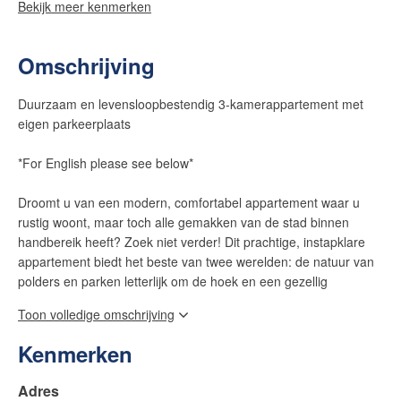
Bekijk meer kenmerken
Omschrijving
Duurzaam en levensloopbestendig 3-kamerappartement met
eigen parkeerplaats
*For English please see below*
Droomt u van een modern, comfortabel appartement waar u
rustig woont, maar toch alle gemakken van de stad binnen
handbereik heeft? Zoek niet verder! Dit prachtige, instapklare
appartement biedt het beste van twee werelden: de natuur van
polders en parken letterlijk om de hoek en een gezellig
winkelcentrum op loopafstand. Gaat u liever naar de stad? Het
Toon volledige omschrijving
historische centrum van Leiden met gezellige terrasjes bereikt u
binnen 15 minuten fietsen of gemakkelijk met het openbaar
Kenmerken
vervoer.
Adres
Maak kennis met dit moderne en duurzame appartement in De